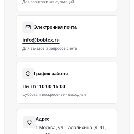
Для звонков и консультаций
Футер
Фурнитура
Электронная почта
Аппликации
info@bobtex.ru
Булавки
Для заказов и запросов счета
Кнопки
Нитки
Паутинка
График работы
Петли для пуговиц
Пн-Пт: 10:00-15:00
Петли корсетные
Суббота и воскресенье - выходные
Регилин
Резинка
Адрес
Силиконовая лента
г. Москва, ул. Талалихина, д. 41,