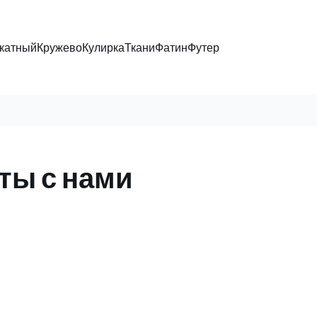
катный
Кружево
Кулирка
Ткани
Фатин
Футер
ты с нами